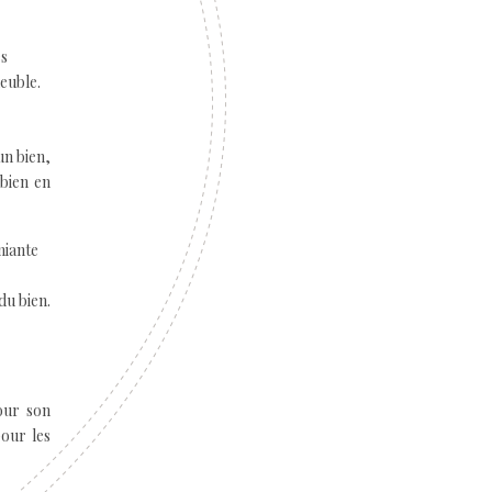
es
euble.
un bien,
 bien en
miante
du bien.
our son
pour les