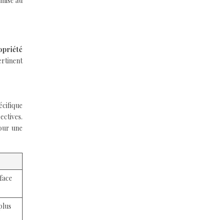
emise au
opriété
ertinent
écifique
ectives.
pour une
rface
plus