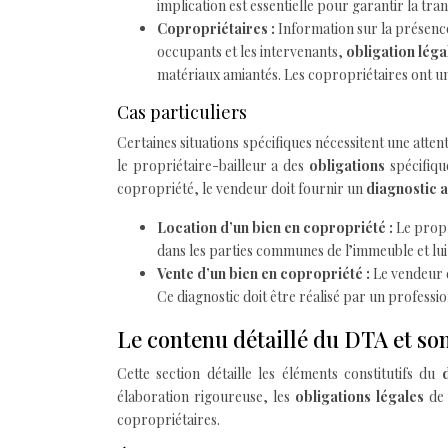
implication est essentielle pour garantir la tran
Copropriétaires :
Information sur la présenc
occupants et les intervenants,
obligation lég
matériaux amiantés. Les copropriétaires ont un
Cas particuliers
Certaines situations spécifiques nécessitent une atte
le propriétaire-bailleur a des
obligations
spécifiqu
copropriété, le vendeur doit fournir un
diagnostic 
Location d’un bien en copropriété :
Le propr
dans les parties communes de l’immeuble et lui 
Vente d’un bien en copropriété :
Le vendeur 
Ce diagnostic doit être réalisé par un professio
Le contenu détaillé du DTA et so
Cette section détaille les éléments constitutifs du
élaboration rigoureuse, les
obligations légales
de 
copropriétaires.