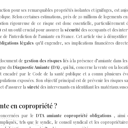
ruction pour ses remarquables propriétés isolantes et ignifuges, est auj
ique. Selon certaines estimations, près de 20 millions de logements e
ion rigoureuse de ce risque est donc essentielle, particulièrement d
)
est un outil crucial pour assurer la
sécurité
des occupants et des inte
te de l’interdiction de l’amiante en France. Cet article vise à démystifier
bligations légales
qu’il engendre, ses implications financières directe
un document de
gestion des risques
liés à la présence d’amiante dans les
ngue du
Diagnostic Amiante (DA)
, qui lui, concerne la vente ou la locat
st encadré par le Code de la santé publique et a connu plusieurs évo
lations exposées. Son objectif principal est de prévenir les risques sa
 et d’assurer la
sûreté
des intervenants en identifiant les matériaux susc
nte en copropriété ?
s concernées par le
DTA amiante copropriété obligations
, ainsi
mpliqués, tels que le syndic, le conseil syndical et les copropriétair