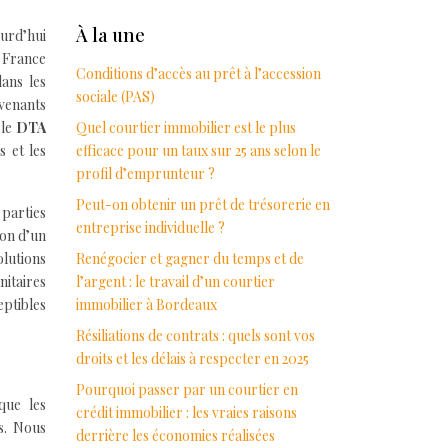
À la une
ourd’hui
n France
Conditions d’accès au prêt à l’accession
ans les
sociale (PAS)
rvenants
 le
DTA
Quel courtier immobilier est le plus
s et les
efficace pour un taux sur 25 ans selon le
profil d’emprunteur ?
Peut-on obtenir un prêt de trésorerie en
 parties
entreprise individuelle ?
ion d’un
lutions
Renégocier et gagner du temps et de
nitaires
l’argent : le travail d’un courtier
eptibles
immobilier à Bordeaux
Résiliations de contrats : quels sont vos
droits et les délais à respecter en 2025
Pourquoi passer par un courtier en
 que les
crédit immobilier : les vraies raisons
es. Nous
derrière les économies réalisées