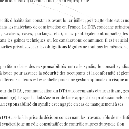
 la location ou la vente d’un bien en copropriété.
tifs d’habitation construits avant le 1er juillet 1997. Cette date est cruc
te dans les matériaux de construction en France. Le
DTA
concerne princip
, escaliers, caves, parkings, etc.), mais peut également impacter les
ans les gaines techniques ou les canalisations communes. Il est crucial
arties privatives, car les
obligations légales
ne sont pas les mêmes.
partition claire des
responsabilités
entre le syndic, le conseil syndica
 à jouer pour assurer la
sécurité
des occupants et la conformité régle
différents acteurs est essentielle pour une gestion optimale du
risque a
 jour du
DTA
, communication du
DTA
aux occupants et aux artisans, ges
iantage). Le syndic doit s’assurer de faire appel à des professionnels cer
 La
responsabilité du syndic
est engagée en cas de manquement à ses
u
DTA
, aide à la prise de décision concernant les travaux, rôle de médiat
il syndical joue un rôle consultatif et de contrôle auprès du syndic. Son