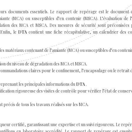
urs documents essentiels. Le rapport de repérage est le document c
miante (MCA) ou susceptibles d’en contenir (MSCA). L’évaluation de l
dation des MCA et MSCA. Des mesures de sécurité sont préconisées 
 Enfin, le
DTA
contient une fiche récapitulative, un calendrier des c
 des matériaux contenant de l’amiante (MCA) ou susceptibles d’en conteni
tion du niveau de dégradation des MCA et MSCA.
ommandations claires pour le confinement, l’encapsulage ou le retrait 
eprenant les principales informations du
DTA
.
ification rigoureuse des visites de contrôle pour vérifier l’état de conser
 précis de tous les travaux réalisés sur les MCA.
iqueur certifié, garantissant une expertise et un suivi rigoureux. Le repé
ntillons en laboratoire accrédité. Le rapport de repérage est ensuite