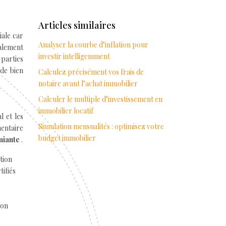
Articles similaires
iale car
Analyser la courbe d’inflation pour
alement
investir intelligemment
 parties
 de bien
Calculez précisément vos frais de
notaire avant l’achat immobilier
Calculer le multiple d’investissement en
immobilier locatif
l et les
Simulation mensualités : optimisez votre
mentaire
budget immobilier
miante
.
tion
tifiés
ion