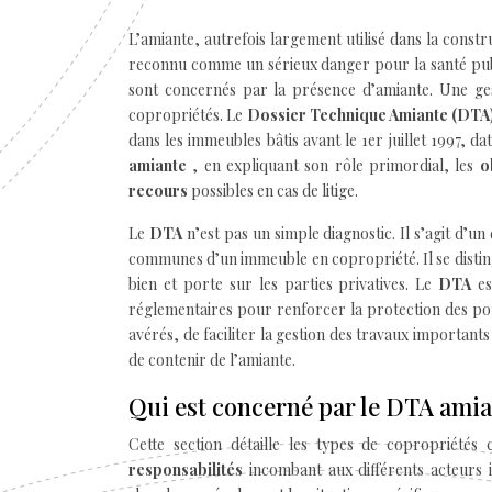
L’amiante, autrefois largement utilisé dans la const
reconnu comme un sérieux danger pour la santé publ
sont concernés par la présence d’amiante. Une gest
copropriétés. Le
Dossier Technique Amiante (DTA
dans les immeubles bâtis avant le 1er juillet 1997, da
amiante
, en expliquant son rôle primordial, les
o
recours
possibles en cas de litige.
Le
DTA
n’est pas un simple diagnostic. Il s’agit d’
communes d’un immeuble en copropriété. Il se disti
bien et porte sur les parties privatives. Le
DTA
e
réglementaires pour renforcer la protection des popu
avérés, de faciliter la gestion des travaux importants
de contenir de l’amiante.
Qui est concerné par le DTA amia
Cette section détaille les types de copropriété
responsabilités
incombant aux différents acteurs i