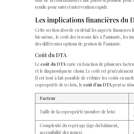
date de la constatation et une photo si possible pour 
syndic pour suivi et intervention rapide.
Les implications financières du 
Cette section aborde en détail les aspects financiers l
lui-même, le coût des travaux liés à l’amiante, les 
des différentes options de gestion de l’amiante.
Coût du DTA
Le
coût du DTA
varie en fonction de plusieurs facte
et le diagnostiqueur choisi. Le coût est généralement
Il est tout à fait possible de réduire les coûts en 
copropriété de 50 lots, le
coût d’un DTA
peut se sit
Facteur
Taille de la copropriété (nombre de lots)
Complexité du repérage (âge du bâtiment,
accessibilité des zones)