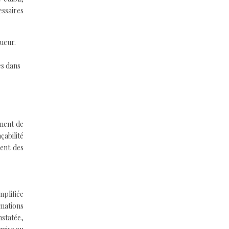
essaires
ueur.
es dans
ement de
çabilité
ent des
mplifiée
rmations
nstatée,