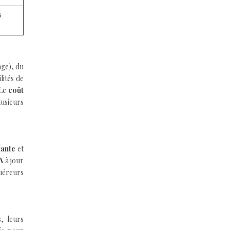
s
age), du
lités de
 Le
coût
lusieurs
iante
et
A
à jour
uéreurs
, leurs