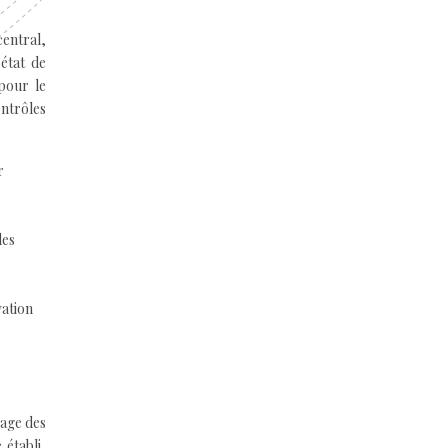
entral,
’état de
pour le
ontrôles
r
des
vation
rage des
 établi,