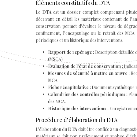
Éléments constitutifs du DTA
Le
DTA
est un dossier complet comprenant plusie
décrivant en détail les matériaux contenant de l’a
conservation permet d’évaluer le niveau de dégra
confinement, l’encapsulage ou le retrait des MCA.
périodiques et un historique des interventions.
Rapport de repérage :
Description détaillée
(MSCA).
Évaluation de l’état de conservation :
Indica
Mesures de sécurité à mettre en œuvre :
Rec
MCA.
Fiche récapitulative :
Document synthétique r
Calendrier des contrôles périodiques :
Plan
des MCA.
Historique des interventions :
Enregistrement
Procédure d’élaboration du DTA
L’élaboration du
DTA
doit être confiée à un diagnost
matériaux se fait par prélèvement et analyse d’écha