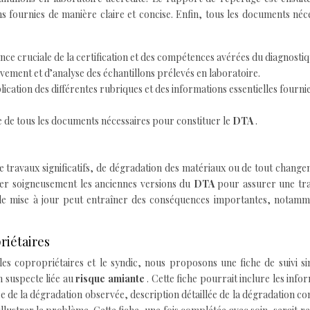
ons fournies de manière claire et concise. Enfin, tous les documents néc
ce cruciale de la certification et des compétences avérées du diagnostiq
ement et d’analyse des échantillons prélevés en laboratoire.
lication des différentes rubriques et des informations essentielles fourni
 de tous les documents nécessaires pour constituer le
DTA
.
de travaux significatifs, de dégradation des matériaux ou de tout chang
iver soigneusement les anciennes versions du
DTA
pour assurer une tra
de mise à jour peut entraîner des conséquences importantes, notamm
riétaires
 les copropriétaires et le syndic, nous proposons une fiche de suivi si
 suspecte liée au
risque amiante
. Cette fiche pourrait inclure les info
se de la dégradation observée, description détaillée de la dégradation co