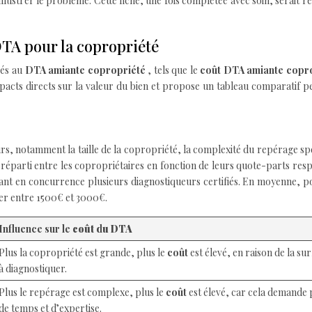
illustrer le problème. Cette fiche, une fois complétée avec soin, serait r
DTA pour la copropriété
iés au
DTA amiante copropriété
, tels que le
coût DTA amiante copr
impacts directs sur la valeur du bien et propose un tableau comparatif p
urs, notamment la taille de la copropriété, la complexité du repérage sp
 réparti entre les copropriétaires en fonction de leurs quote-parts resp
mettant en concurrence plusieurs diagnostiqueurs certifiés. En moyenne, 
uer entre 1500€ et 3000€.
Influence sur le
coût du DTA
Plus la copropriété est grande, plus le
coût
est élevé, en raison de la su
à diagnostiquer.
Plus le repérage est complexe, plus le
coût
est élevé, car cela demande 
de temps et d’expertise.