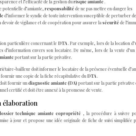
sparence et l’efficacité de la gestion du
risque amiante
.
e potentielle d’amiante,
responsabilité
de ne pas mettre en danger les
ale
d’informer le syndic de toute intervention susceptible de perturber d
 devoir de vigilance et de coopération pour assurer la
sécurité
de l’imm
ntion particulière concernant le
DTA
. Par exemple, lors de la location d’
es d’information envers son locataire. De même, lors de la vente d’un
amiante
portant sur la partie privative.
iétaire-bailleur doit informer le locataire de la présence éventuelle d’a
fournir une copie de la fiche récapitulative du
DTA
.
doit fournir un
diagnostic amiante (DA)
portant sur la partie privative 
nnel certifié et doit être annexé à la promesse de vente.
n élaboration
dossier technique amiante copropriété
, la procédure à suivre p
mise à jour et propose une idée originale de fiche de suivi simplifiée 