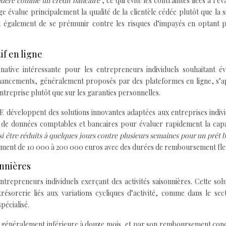
nsidéré comme un crédit bancaire
, ce qui évite les contraintes liées à l’é
ge évalue principalement la qualité de la clientèle cédée plutôt que la s
et également de se prémunir contre les risques d’impayés en optant 
if en ligne
ative intéressante pour les entrepreneurs individuels souhaitant évi
financements, généralement proposés par des plateformes en ligne, s’
treprise plutôt que sur les garanties personnelles.
E développent des solutions innovantes adaptées aux entreprises indivi
e de données comptables et bancaires pour évaluer rapidement la capa
si être réduits à quelques jours contre plusieurs semaines pour un prêt 
ement de 10 000 à 200 000 euros avec des durées de remboursement flex
onnières
repreneurs individuels exerçant des activités saisonnières. Cette sol
ésorerie liés aux variations cycliques d’activité, comme dans le sec
pécialisé.
ée, généralement inférieure à douze mois, et par son remboursement con