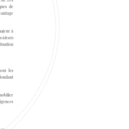
ques de
avantage
majeur à
cidents
ituation
our les
dondant
obilier
xigences