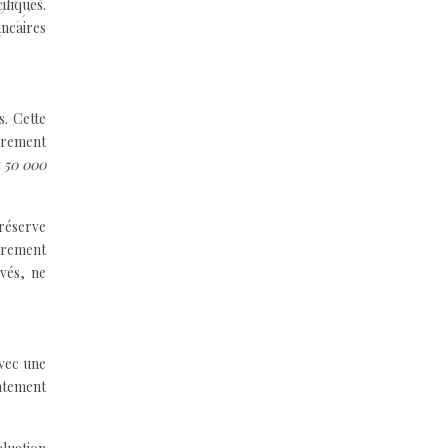
ifiques.
ancaires
s. Cette
èrement
t 50 000
 réserve
ièrement
evés, ne
avec une
iatement