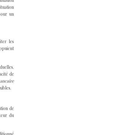
valuation
ituation
pour un
ter les
appuient
duelles.
cité de
bancaire
ibles.
ution de
teur du
ditionné