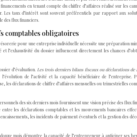
 financements en tenant compte du chiffre d’affaires réalisé sur les c
r. Les taux d’intérêt sont souvent préférentiels par rapport aux solu
e des flux financiers.
fs comptables obligatoires
résorerie pour une entreprise individuelle nécessite une préparation mi
é et l’exhaustivité du dossier influencent directement les chances d’ob
ossier d’évaluation.
Les trois derniers bilans fiscaux ou déclarations de
’évolution de l’activité et la capacité bénéficiaire de l’entreprise. 
, les déclarations de chiffre d’affaires mensuelles ou trimestrielles co
rsonnels des six derniers mois fournissent une vision précise des flux fi
e entre les déclarations comptables et les mouvements bancaires effect
 encaissements, les incidents de paiement éventuels et la gestion des dé
 douze mois démontre la capacité de l’entrepreneur à anticiper ses be