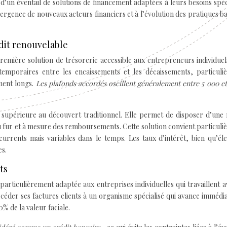
d’un éventail de solutions de financement adaptées à leurs besoins spéc
ergence de nouveaux acteurs financiers et à l’évolution des pratiques b
dit renouvelable
emière solution de trésorerie accessible aux entrepreneurs individuel
 temporaires entre les encaissements et les décaissements, particuli
ement longs.
Les plafonds accordés oscillent généralement entre 5 000 e
e supérieure au découvert traditionnel. Elle permet de disposer d’une
au fur et à mesure des remboursements. Cette solution convient particul
currents mais variables dans le temps. Les taux d’intérêt, bien qu’él
es.
ts
particulièrement adaptée aux entreprises individuelles qui travaillent 
 céder ses factures clients à un organisme spécialisé qui avance imméd
 de la valeur faciale.