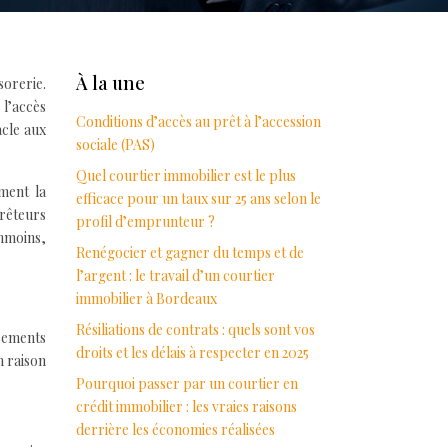
À la une
sorerie.
 l’accès
Conditions d’accès au prêt à l’accession
acle aux
sociale (PAS)
Quel courtier immobilier est le plus
ement la
efficace pour un taux sur 25 ans selon le
prêteurs
profil d’emprunteur ?
anmoins,
Renégocier et gagner du temps et de
l’argent : le travail d’un courtier
immobilier à Bordeaux
Résiliations de contrats : quels sont vos
ssements
droits et les délais à respecter en 2025
n raison
Pourquoi passer par un courtier en
crédit immobilier : les vraies raisons
derrière les économies réalisées