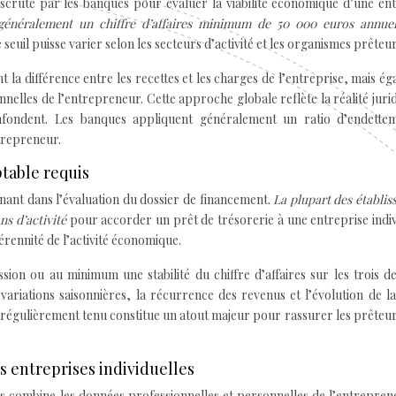
r scruté par les banques pour évaluer la viabilité économique d’une en
t généralement un chiffre d’affaires minimum de 50 000 euros annu
 seuil puisse varier selon les secteurs d’activité et les organismes prêteur
 la différence entre les recettes et les charges de l’entreprise, mais é
elles de l’entrepreneur. Cette approche globale reflète la réalité juri
confondent. Les banques appliquent généralement un ratio d’endette
trepreneur.
ptable requis
inant dans l’évaluation du dossier de financement.
La plupart des établi
ns d’activité
pour accorder un prêt de trésorerie à une entreprise indiv
 pérennité de l’activité économique.
ion ou au minimum une stabilité du chiffre d’affaires sur les trois d
variations saisonnières, la récurrence des revenus et l’évolution de 
 régulièrement tenu constitue un atout majeur pour rassurer les prêteur
s entreprises individuelles
es combine les données professionnelles et personnelles de l’entrepren