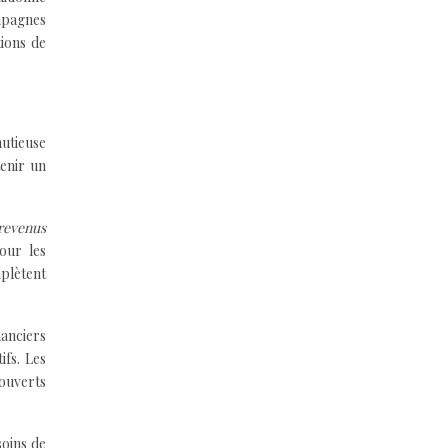
ampagnes
tions de
nutieuse
tenir un
 revenus
Pour les
mplètent
nanciers
ifs. Les
couverts
soins de