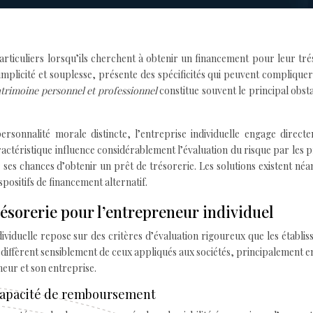
particuliers lorsqu’ils cherchent à obtenir un financement pour leur tré
implicité et souplesse, présente des spécificités qui peuvent compliquer
atrimoine personnel et professionnel
constitue souvent le principal obst
ersonnalité morale distincte, l’entreprise individuelle engage direct
ractéristique influence considérablement l’évaluation du risque par les 
ses chances d’obtenir un prêt de trésorerie. Les solutions existent né
spositifs de financement alternatif.
trésorerie pour l’entrepreneur individuel
dividuelle repose sur des critères d’évaluation rigoureux que les établi
 diffèrent sensiblement de ceux appliqués aux sociétés, principalement e
neur et son entreprise.
a capacité de remboursement