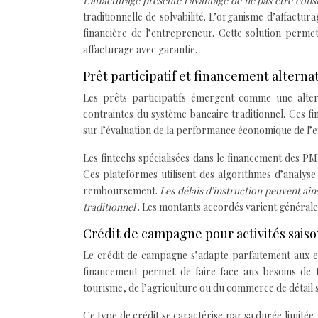
L’affacturage présente l’avantage de ne pas être co
traditionnelle de solvabilité. L’organisme d’affactura
financière de l’entrepreneur. Cette solution perm
affacturage avec garantie.
Prêt participatif et financement alternat
Les prêts participatifs émergent comme une altern
contraintes du système bancaire traditionnel. Ces 
sur l’évaluation de la performance économique de l’en
Les fintechs spécialisées dans le financement des PM
Ces plateformes utilisent des algorithmes d’analys
remboursement.
Les délais d’instruction peuvent ain
traditionnel
. Les montants accordés varient général
Crédit de campagne pour activités sais
Le crédit de campagne s’adapte parfaitement aux ent
financement permet de faire face aux besoins de tr
tourisme, de l’agriculture ou du commerce de détail s
Ce type de crédit se caractérise par sa durée limit