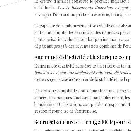
Le chiffre d’affaires constitue le premier indicateu
individuelle.
Les établissements financiers exigen
envisager l’octroi d’un prêt de trésorerie, bien que ce
La capacité de remboursement se calcule en analysant
en tenant compte des revenus et des dépenses personn
l’entreprise individuelle où les patrimoines se 
dépassant pas 35% des revenus nets combinés de l’en
Ancienneté d’activité et historique com
L’ancienneté d’activité représente un critère déterm
bancaires exigent une ancienneté minimale de trois a
Cette exigence vise à s’assurer de la stabilité et de la
L’historique comptable doit démontrer une progress
années. Les banques analysent particulièrement les 
bénéficiaire. Un historique comptable transparent et
gestion rigoureuse de l’entreprise.
Scoring bancaire et fichage FICP pour le
Le scoring bancaire pour les entreprises individuell