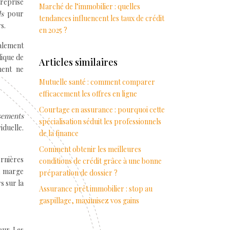
treprise
Marché de l’immobilier : quelles
els
pour
tendances influencent les taux de crédit
s.
en 2025 ?
galement
dique de
Articles similaires
ment ne
Mutuelle santé : comment comparer
efficacement les offres en ligne
Courtage en assurance : pourquoi cette
ssements
spécialisation séduit les professionnels
iduelle.
de la finance
Comment obtenir les meilleures
ernières
conditions de crédit grâce à une bonne
la marge
préparation de dossier ?
s sur la
Assurance prêt immobilier : stop au
gaspillage, maximisez vos gains
eur. Les