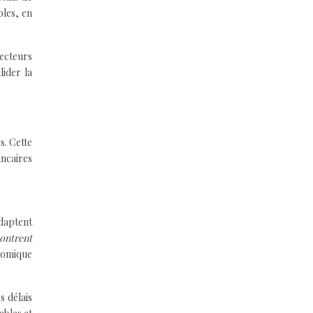
bles, en
secteurs
lider la
s. Cette
ncaires
daptent
ontrent
nomique
s délais