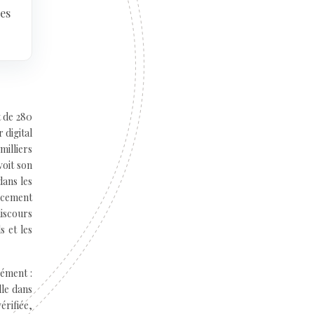
es
t de 280
 digital
milliers
voit son
dans les
ancement
iscours
s et les
sément :
lle dans
érifiée,