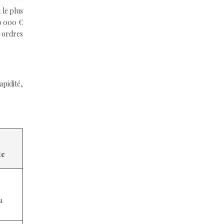
 le plus
80 000 €
s ordres
apidité,
te
a