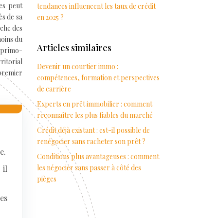
es peut
tendances influencent les taux de crédit
ès de sa
en 2025 ?
iche des
moins du
Articles similaires
 primo-
itorial
Devenir un courtier immo :
 premier
compétences, formation et perspectives
de carrière
Experts en prêt immobilier : comment
reconnaître les plus fiables du marché
Crédit déjà existant : est-il possible de
renégocier sans racheter son prêt ?
e.
Conditions plus avantageuses : comment
les négocier sans passer à côté des
il
pièges
es