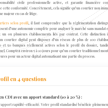
nsabilité civile professionnelle active, et garantie financière cons
ise cette conformité. Concrètement, cela signifie qu’un courtier non imm
e majeur en cas de litige.
rtiers selon profil
, il faut comprendre que la réglementation disting
sposent d’une autonomie complète pour analyser le marché sans mandat e
 un ou plusieurs établissements liés par contrat. Cette distinction 
un courtier digital peut disposer d’un réseau de plus de 100 établis
 et 50 banques réellement actives selon le profil du dossier, tandi
ctuel. Comptez environ 5 à 10 jours pour qu’un courtier traditionnel mon
heures pour un acteur digital automatisant une partie du process.
ofil en 4 questions
n CDI avec un apport standard (10 à 20 %) :
 rapport rapidité-efficacité. Votre profil standardisé bénéficie pleinemen