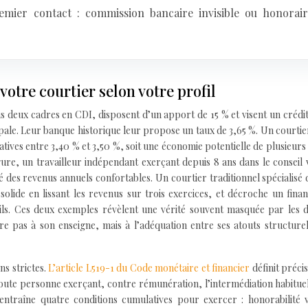
emier contact : commission bancaire invisible ou honorair
 votre courtier selon votre profil
us deux cadres en CDI, disposent d’un apport de 15 % et visent un crédi
pale. Leur banque historique leur propose un taux de 3,65 %. Un courtier
atives entre 3,40 % et 3,50 %, soit une économie potentielle de plusieurs 
gure, un travailleur indépendant exerçant depuis 8 ans dans le conseil 
 des revenus annuels confortables. Un courtier traditionnel spécialisé 
solide en lissant les revenus sur trois exercices, et décroche un fin
ils. Ces deux exemples révèlent une vérité souvent masquée par les d
re pas à son enseigne, mais à l’adéquation entre ses atouts structurel
ns strictes.
L’article L519-1 du Code monétaire et financier
définit préci
oute personne exerçant, contre rémunération, l’intermédiation habitue
e entraîne quatre conditions cumulatives pour exercer : honorabilité v