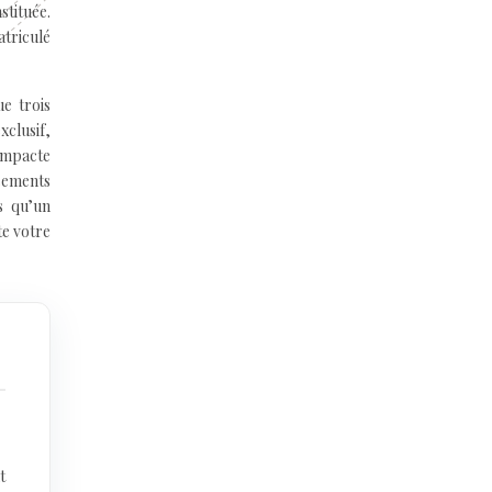
tituée.
atriculé
ue trois
xclusif,
impacte
sements
s qu’un
te votre
t