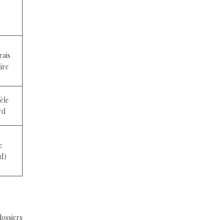
rais
ire
èle
rd
e
rd)
dossiers