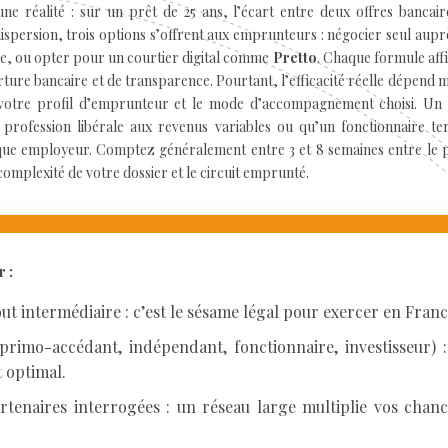
e réalité : sur un prêt de 25 ans, l’écart entre deux offres bancair
dispersion, trois options s’offrent aux emprunteurs : négocier seul aupr
ce, ou opter pour un courtier digital comme
Pretto
. Chaque formule aff
rture bancaire et de transparence. Pourtant, l’efficacité réelle dépend 
 votre profil d’emprunteur et le mode d’accompagnement choisi. Un
rofession libérale aux revenus variables ou qu’un fonctionnaire terr
anque employeur. Comptez généralement entre 3 et 8 semaines entre le
a complexité de votre dossier et le circuit emprunté.
r :
ut intermédiaire : c’est le sésame légal pour exercer en Franc
primo-accédant, indépendant, fonctionnaire, investisseur) : 
 optimal.
enaires interrogées : un réseau large multiplie vos chanc